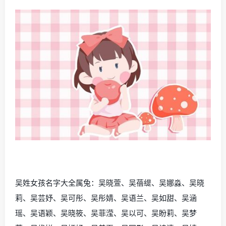
吴姓女孩名字大全属兔：吴晓萱、吴蓓缇、吴娜淼、吴晓
莉、吴芸妤、吴可彤、吴彤婧、吴语兰、吴如甜、吴涵
瑶、吴语颖、吴晓筱、吴菲滢、吴以可、吴盼莉、吴梦