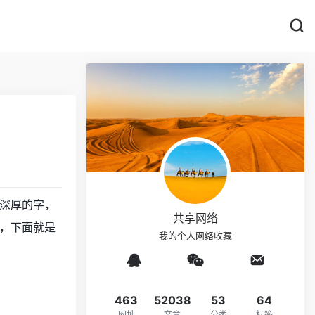
深厚的字，
共享网络
，下面就是
我的个人网络收藏
463
52038
53
64
网址
文章
分类
标签