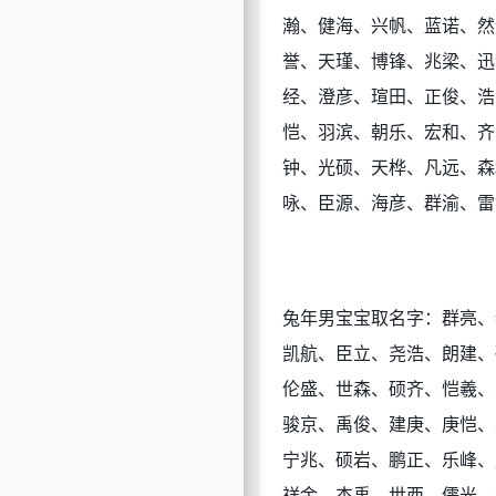
瀚、健海、兴帆、蓝诺、然
誉、天瑾、博锋、兆梁、迅
经、澄彦、瑄田、正俊、浩
恺、羽滨、朝乐、宏和、齐
钟、光硕、天桦、凡远、森
咏、臣源、海彦、群渝、雷
兔年男宝宝取名字：群亮、
凯航、臣立、尧浩、朗建、
伦盛、世森、硕齐、恺羲、
骏京、禹俊、建庚、庚恺、
宁兆、硕岩、鹏正、乐峰、
祥金、杰禹、世西、儒光、