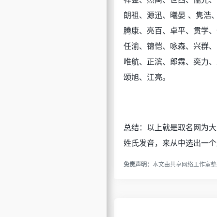
朗祖、源迅、曦晏 、隽浩
腾康、亮百、卓平、贯学、
任渝、锦恺、咏森、兴群、
唯航、正滨、郎霖、奕力、
颂旭、江亮。
总结：以上就是取名网为大
姓氏发音，来从中选出一个
免责声明：
本文由
共享网络工作室
整