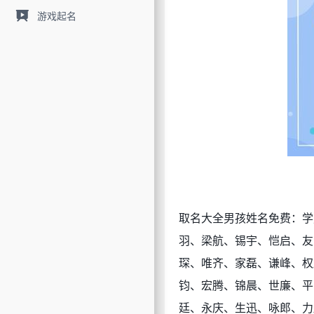
游戏起名
取名大全男孩姓名免费：学
羽、梁航、锡宇、恺启、友
琛、唯齐、家磊、谦峰、权
钧、宏腾、锦晨、世廉、平
廷、永庆、生迅、咏郎、力