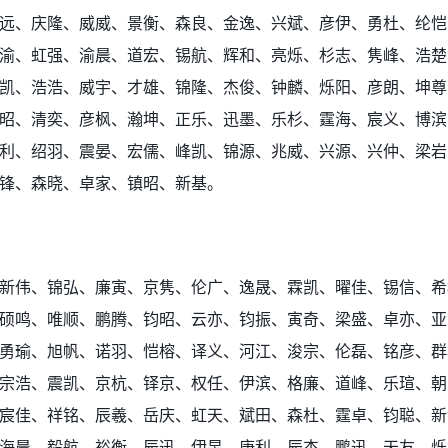
远、庆隆、威威、景衡、森良、金逸、兴斌、彦伊、勇杜、纶恺
渝、虹强、渝晨、道宏、锡航、辉和、亮烁、杉志、隽峰、浩楚
凯、浩浩、威宇、才雄、锦隆、杰俊、钟麟、烁阳、彦朗、坤尊
昭、清奕、彦枫、瀚坤、正乐、迅墨、乐杉、霆海、宸义、博滨
利、绍羽、震晏、宏儒、峰凯、锦源、兆威、兴源、兴仲、梁岩
锋、森晓、卓家、镇昭、新基。
新伟、锦弘、廉寅、京隽、伦广、逸晟、霖凯、曜佳、锡信、希
硕鸣、唯顺、鹏腾、钧昭、云亦、钧振、寅奇、梁盛、卓亦、亚
勇瑜、旭帆、诺羽、恺榕、译义、河江、浚宗、伦磊、铭彦、群
宗浩、震凯、京杭、铎京、权任、伊滨、格廉、道峰、乐瑄、朝
宸佳、祥铭、辰羲、岳庆、虹天、斌田、森杜、霆卓、钧聪、新
海晨、毅航、裕衡、辰迅、伊旻、庚利、辰杰、鹏迅、天友、烁