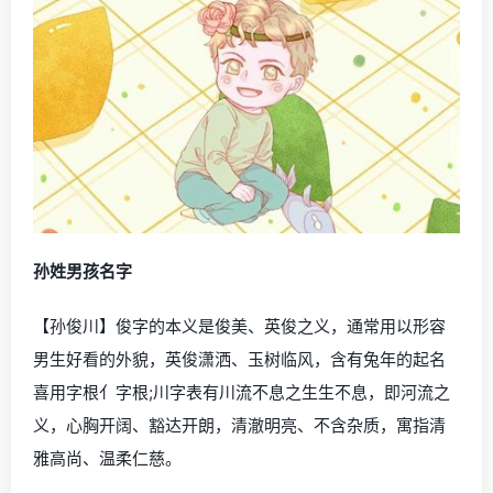
孙姓男孩名字
【孙俊川】俊字的本义是俊美、英俊之义，通常用以形容
男生好看的外貌，英俊潇洒、玉树临风，含有兔年的起名
喜用字根亻字根;川字表有川流不息之生生不息，即河流之
义，心胸开阔、豁达开朗，清澈明亮、不含杂质，寓指清
雅高尚、温柔仁慈。