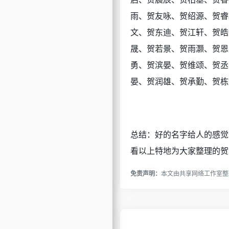
雨、贺友咏、贺绍源、贺睿
文、贺东迪、贺江轩、贺皓
晟、贺若景、贺雨灏、贺恩
勇、贺滨晏、贺维颂、贺丞
晏、贺润雄、贺承勤、贺栋
总结：好的名字给人的感觉
看以上特地为大家整理的贺
免责声明：
本文由
共享网络工作室
整