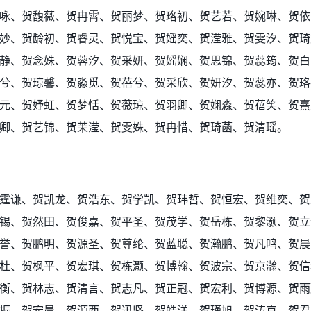
咏、贺馥薇、贺冉霄、贺丽梦、贺珞初、贺艺若、贺婉琳、贺依
妙、贺龄初、贺睿灵、贺悦宝、贺媱奕、贺滢雅、贺雯汐、贺琦
静、贺念姝、贺蓉汐、贺采妍、贺媱娴、贺思锦、贺蕊筠、贺白
兮、贺琼馨、贺淼觅、贺蓓兮、贺采欣、贺妍汐、贺蕊亦、贺珞
元、贺妤虹、贺梦恬、贺薇琼、贺羽卿、贺娴淼、贺蓓笑、贺熹
静卿、贺艺锦、贺茉滢、贺雯姝、贺冉惜、贺琦菡、贺清瑶。
霆谦、贺凯龙、贺浩东、贺学凯、贺玮哲、贺恒宏、贺维奕、贺
锡、贺然田、贺俊嘉、贺平圣、贺茂学、贺岳栋、贺黎灏、贺立
誉、贺鹏明、贺源圣、贺尊纶、贺蓝聪、贺瀚鹏、贺凡鸣、贺晨
杜、贺枫平、贺宏琪、贺栋灏、贺博翰、贺波宗、贺京瀚、贺信
衡、贺林志、贺清言、贺志凡、贺正冠、贺宏利、贺博源、贺雨
振、贺宏晨、贺源西、贺迅坚、贺皓洋、贺瑾旭、贺涛京、贺君