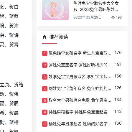
陈姓兔宝宝取名字大全女
艺、贺白
孩 2023兔年最旺陈姓女
孩名字
姬、贺蓝
2023年03月29日
198
盼、贺沛
蓓、贺诗
推荐阅读
灵、贺霄
176
属兔姓李女孩名字 新生儿宝宝取名字
1
191
罗姓兔宝宝名字 罗姓好听稀少的名字
2
166
姓李兔宝宝男孩取名 李姓宝宝起名大全男孩
3
立康、贺皓
126
刘姓男宝宝兔年取名 兔年姓刘的名字取什么好
4
逸、贺伟
134
取名大全男孩姓名免费 兔年男宝宝取名字
5
豪、贺辰
143
孙姓男孩名字 孙姓男兔宝宝起名
6
希、贺晨
勤、贺榕
160
杨姓兔年男孩起名 姓杨的好名字男孩出生
7
良、贺凯