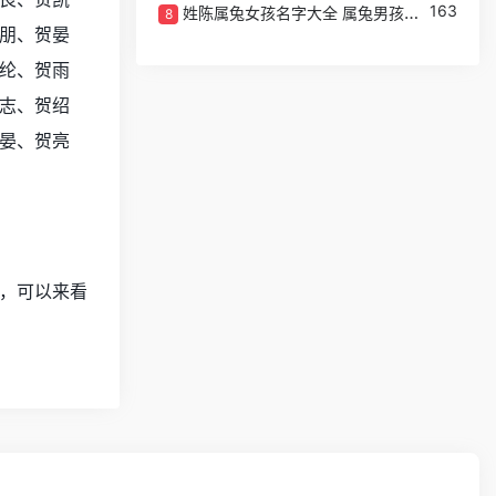
163
姓陈属兔女孩名字大全 属兔男孩最吉利的名字
8
朋、贺晏
纶、贺雨
志、贺绍
晏、贺亮
，可以来看