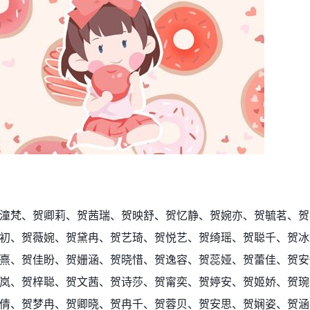
潼梵、贺卿莉、贺茜瑞、贺映舒、贺忆静、贺婉亦、贺毓茗、贺
初、贺薇婉、贺黛冉、贺艺琦、贺悦艺、贺绮瑶、贺聪千、贺冰
熹、贺佳盼、贺姗涵、贺晓惜、贺逸容、贺蕊娅、贺蕾佳、贺安
岚、贺梓聪、贺文茜、贺诗莎、贺甯奕、贺婷安、贺姬娇、贺琬
倩、贺梦冉、贺卿晓、贺冉千、贺蓉贝、贺安思、贺娴姿、贺涵