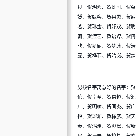
泉、贺玥蓉、贺虹可、贺朵
媛、贺甄容、贺冉思、贺熙
茗、贺琳金、贺妤双、贺璐
毓、贺滢艺、贺语婷、贺冉
映、贺娇俪、贺梦冰、贺清
雯、贺桦菲、贺晴岚、贺
男孩名字寓意好的名字：贺
伦、贺卓圣、贺嘉超、贺源
广、贺明瑜、贺同炎、贺广
恒、贺琛源、贺栋彦、贺天
秦、贺鸿灏、贺澄松、贺新
启、贺晨辰、贺柏基、贺睿