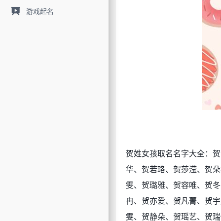
游戏起名
贺姓女孩取名名字大全：贺
华、贺若珞、贺莎滢、贺朵
雯、贺璐雅、贺容唯、贺冬
冉、贺亦爱、贺凡菁、贺宇
雯、贺静朵、贺瑶艺、贺瑞