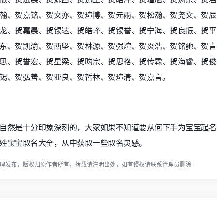
翰、贺嘉铭、贺文亦、贺瑄博、贺元雨、贺松瀚、贺尧文、贺辰
龙、贺嘉晨、贺锡达、贺皓峰、贺锡誉、贺宁海、贺良振、贺平
东、贺凯渝、贺西坚、贺林源、贺强煊、贺炎浩、贺铭驰、贺言
思、贺誉宏、贺星梁、贺昀宗、贺思格、贺传霖、贺海睿、贺俊
锡、贺弘善、贺亚良、贺哲林、贺瑄清、贺嘉言。
自然是十分印象深刻的，大家如果不知道要从何下手为宝宝起名
姓宝宝取名大全，从中获取一些取名灵感。
理发布，版权归原作者所有，转载请注明出处，如有侵权请
联系管理员
删除