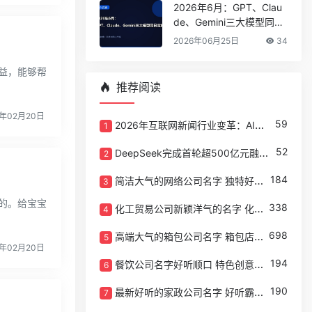
2026年6月：GPT、Clau
de、Gemini三大模型同日
竞技
2026年06月25日
34
益，能够帮
推荐阅读
年02月20日
59
2026年互联网新闻行业变革：AI驱动下的内容生态重塑
1
52
DeepSeek完成首轮超500亿元融资，估值突破500亿美元，梁文锋设五年锁定期保留绝对控制权
2
184
简洁大气的网络公司名字 独特好听的网络公司名字
3
的。给宝宝
338
化工贸易公司新颖洋气的名字 化工企业名字寓意好的
4
698
高端大气的箱包公司名字 箱包店名字有创意好听
5
年02月20日
194
餐饮公司名字好听顺口 特色创意的餐饮公司取名
6
190
最新好听的家政公司名字 好听霸气家政公司起名
7