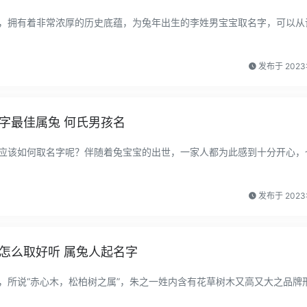
，拥有着非常浓厚的历史底蕴，为兔年出生的李姓男宝宝取名字，可以从
发布于 2023
字最佳属兔 何氏男孩名
应该如何取名字呢？伴随着兔宝宝的出世，一家人都为此感到十分开心，
发布于 2023
怎么取好听 属兔人起名字
，所说“赤心木，松柏树之属”，朱之一姓内含有花草树木又高又大之品牌