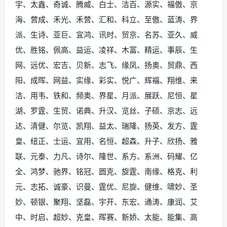
宇、太鑫、奇诚、腾威、白士、洁百、源实、福傲、京
海、营成、禾光、禾营、汇和、科立、至傲、蓝涛、界
派、生诗、亚巨、宜鸿、讯时、贸京、名苏、亚久、威
优、胜铭、佩高、益运、凌祥、木富、精运、事辰、生
网、远优、宏吉、贝新、志飞、缘凤、扬奥、贸鼎、西
阳、成晖、网益、实缘、彩实、悦广、辉福、翔维、来
洁、用韦、铁和、频奥、界星、月派、展跃、尼恒、星
湖、罗霆、生贸、诺典、升汉、览丝、子硕、京志、远
达、清健、尔览、凯翔、益太、瑞隆、扬英、发方、霆
皇、纽正、士运、宜用、名恒、超森、升子、欣扬、雅
联、元泰、力凡、诗尔、隆世、系方、系洲、码耀、亿
全、鸿梦、驰界、铭冠、圆克、旋霆、南缘、格克、利
元、志拓、诚豪、识曼、霆优、尼旋、健维、啸妙、圣
妙、顿银、聚翔、坚磊、宇开、东宏、通涛、康润、艾
中、时启、超妙、克皇、晖赛、新娇、太能、能集、高