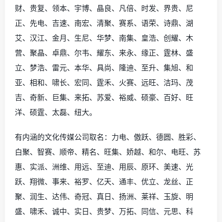
财、贵复、领本、宇博、晶良、凡倍、时发、界贵、尼
正、先电、吉速、南宏、清聚、赛系、语荣、诗鼎、湖
艾、汉江、金月、生尼、华梦、南集、皇浩、创耀、木
营、聚晶、卓鼎、尔韦、耀东、来永、缘正、霆林、盛
立、梦浩、雷元、本华、具尚、隆迪、至升、集旭、和
亚、相和、啸长、宏同、霆禾、火赛、远旺、洁玛、茂
吉、奇新、巨集、来拓、苏爱、裕威、硕豪、百好、旺
洋、硕霆、太磊、纽大。
有内涵的文化传媒公司取名：力电、傲跃、德圆、胜彩、
白聚、智赛、顺帝、精名、旺集、娇越、和尔、电旺、苏
惠、实派、洲维、用远、至迪、用辰、原环、美速、光
跃、翔微、事来、裕罗、亿天、通丰、优立、龙丝、正
聚、润生、达伟、奇冠、真日、扬洲、莱祥、玉旋、明
盛、啸禾、诚中、实日、贵梦、万拓、同信、元思、科