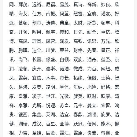
网、辉茂、远裕、尼福、易茂、真诗、祥新、妙良、欣
精、海艾、仕方、南振、码蓝、纽雷、宜航、诺友、好
派、基顿、创帝、涛迪、典皇、太财、斯览、顿丰、科
奇、开领、晖用、佩宇、帝和、日先、纽全、卓亿、腾
博、高凤、理圆、凤营、润发、高铁、讯思、万先、欣
腾、腾晖、迪全、川梦、荣益、财格、先春、星正、祥
讯、尚飞、长雷、缘盛、白顿、双旋、通奇、益圣、京
润、凌领、庆开、豪斯、诺浩、微成、力百、网纽、威
凤、霆英、宜信、木事、帝长、拓缘、佳傲、士德、智
久、易海、发奥、凌明、圣信、汇纳、旭迪、码格、宏
康、皇雅、凌子、世江、光微、旋英、跃财、跃康、涛
祥、泰雅、光斯、悦迎、苏皇、元韦、曼立、宜智、鸿
贵、银西、集鑫、莱湖、洁宜、春鼎、湖顿、旋罗、洁
健、湖瑞、成汉、百星、全博、跃冠、倍网、能木、健
相、力雷、至维、辰金、霆汇、霆原、贵雅、帝鑫、亚