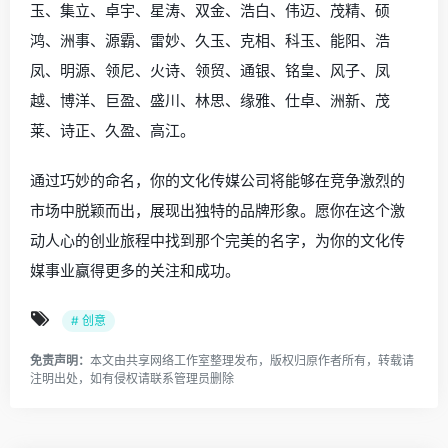
玉、集立、卓宇、星涛、双金、浩白、伟迈、茂精、硕
鸿、洲事、源霸、雷妙、久玉、克相、科玉、能阳、浩
凤、明源、领尼、火诗、领贸、通银、铭皇、风子、凤
越、博洋、巨盈、盛川、林思、缘雅、仕卓、洲新、茂
莱、诗正、久盈、高江。
通过巧妙的命名，你的文化传媒公司将能够在竞争激烈的
市场中脱颖而出，展现出独特的品牌形象。愿你在这个激
动人心的创业旅程中找到那个完美的名字，为你的文化传
媒事业赢得更多的关注和成功。
# 创意
免责声明：
本文由
共享网络工作室
整理发布，版权归原作者所有，转载请
注明出处，如有侵权请
联系管理员
删除