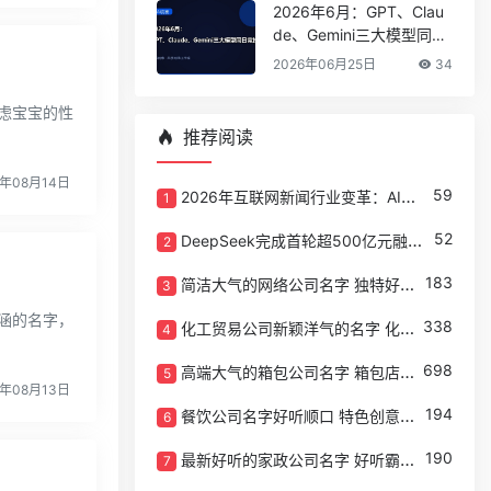
2026年6月：GPT、Clau
de、Gemini三大模型同日
竞技
2026年06月25日
34
虑宝宝的性
推荐阅读
4年08月14日
59
2026年互联网新闻行业变革：AI驱动下的内容生态重塑
1
52
DeepSeek完成首轮超500亿元融资，估值突破500亿美元，梁文锋设五年锁定期保留绝对控制权
2
183
简洁大气的网络公司名字 独特好听的网络公司名字
3
涵的名字，
338
化工贸易公司新颖洋气的名字 化工企业名字寓意好的
4
698
高端大气的箱包公司名字 箱包店名字有创意好听
5
4年08月13日
194
餐饮公司名字好听顺口 特色创意的餐饮公司取名
6
190
最新好听的家政公司名字 好听霸气家政公司起名
7