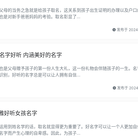
父母的当务之急就是给孩子取名，这关系到孩子出生证明的办理以及户口
是对新手爸爸妈妈的考验。取名彰显了...
发布于 202
名字好听 内涵美好的名字
也是父母赠予孩子的第一份人生大礼，这一份礼物会伴随孩子的一生。名
别，好听的名字总是可以让人拥有自信...
发布于 202
优雅好听女孩名字
运用到姓名学的话，取名就显得更为重要了。好名字可以让一个人更加自
字而产生心理的自卑感。因此，为孩子...