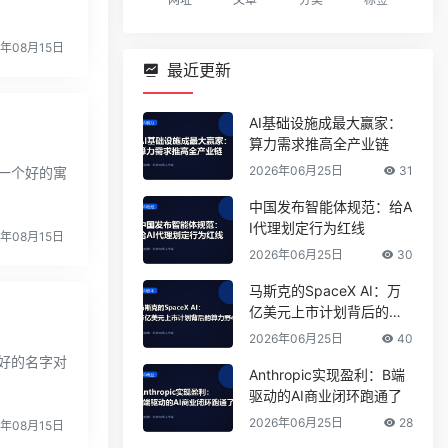
4年08月15日
最近更新
AI基础设施成最大赢家：
算力需求推高全产业链
2026年06月25日
31
一个好的寓
中国发布智能体规范：给A
I代理划定行为红线
4年08月15日
2026年06月25日
30
马斯克的SpaceX AI：万
亿美元上市计划背后的算
力野心
2026年06月25日
40
好的名字对
Anthropic实现盈利：B端
驱动的AI商业闭环跑通了
2026年06月25日
28
4年08月15日