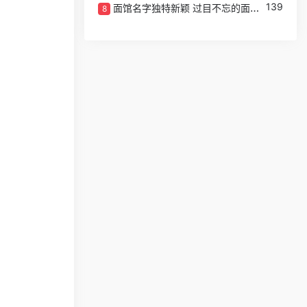
139
面馆名字独特新颖 过目不忘的面馆取名
8