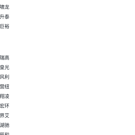
啸龙
升泰
巨裕
瑞高
皇光
风利
营纽
翔凌
宏环
界艾
湖驰
辰和