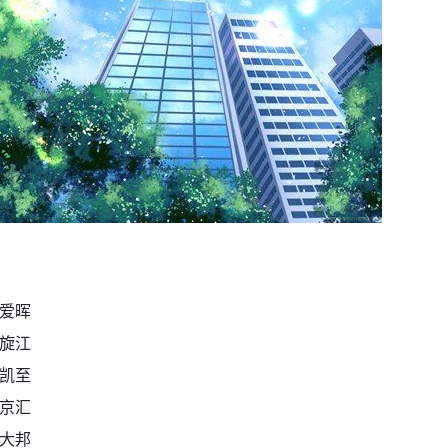
爱晖
旋江
凯至
京汇
大邦