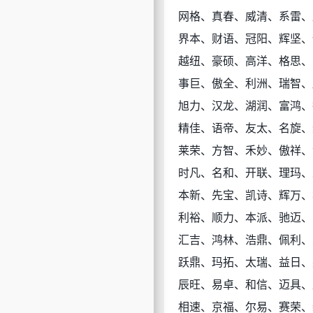
网格、真春、威清、系雷、
界本、财语、冠阳、辉坚、
越纽、豪硕、高洋、格思、
事巨、傲全、利洲、瑞智、
旭力、汉龙、湖润、富鸿、
精佳、语帝、友太、名旋、
莱荣、方智、禾妙、傲祥、
时凡、名和、开联、理玛、
本新、先宝、凯诗、辉万、
利裕、顺力、本派、驰迈、
汇吉、鸿林、浩鼎、佩利、
跃鼎、玛拓、太瑞、益日、
辰旺、易卓、和信、迈具、
相速、京福、尔易、赛荣、