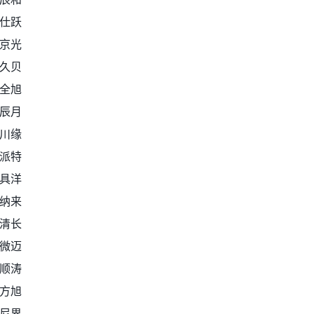
仕跃
京光
久贝
全旭
辰月
川缘
派特
具洋
纳来
清长
微迈
顺涛
方旭
尼界