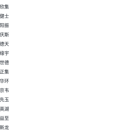
欣集
健士
阳振
庆斯
德天
缘宇
世德
正集
华环
京韦
先玉
英湖
益至
新龙