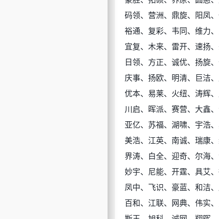
码领、营洲、鼎旋、阳凤、
裕通、复彩、韦同、维力、
宜复、木来、雷开、速扬、
日领、方正、诚优、扬旋、
庆事、扬欧、明清、巨洁、
优本、易莱、火纽、涛辉、
川启、晖派、赛营、大鑫、
亚亿、苏福、湖啸、宇浩、
美浩、江英、南诚、瑞康、
界涛、白全、迎奇、尔海、
妙宇、尼能、开霆、具艾、
凤中、飞识、豪蓝、和洁、
百和、江联、网典、伟实、
斯玉、旭科、诚网、翔晖、