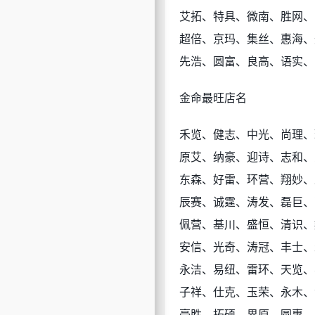
艾拓、特具、微南、胜网、
超倍、京玛、集丝、惠海、
先浩、圆富、良高、语实、
金命最旺店名
禾览、健志、中光、尚理、
原艾、纳豪、迎诗、志和、
东森、好雷、环营、翔妙、
辰赛、诚霆、涛发、磊巨、
佩营、基川、盛恒、清识、
安信、光奇、涛冠、丰士、
永洁、易纽、雷环、天览、
子祥、仕克、玉荣、永木、
豪胜、拓硕、界原、圆惠、