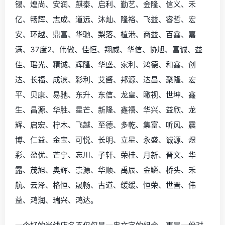
锡、煌尚、安润、麒泰、启利、勤艺、金隆、信义、禾
亿、畅辉、志成、道远、沐灿、隆裕、飞益、睿哲、宏
安、环越、鼎富、华驰、梨落、植港、商益、百鑫、嘉
满、37度2、伟傲、佳恒、翔威、华信、协旭、富诚、益
佳、瑶光、精诚、辉隆、华盛、家利、鸿德、和鑫、创
达、长福、成滨、彩利、艾酱、邦源、达昌、聚隆、宏
平、贝康、易驰、东升、东信、龙皇、瞰视、世坤、鑫
生、昌源、华胜、星芒、新隆、鑫禧、华兴、益欣、龙
辉、启宏、柠木、飞越、至德、多乾、集富、听风、震
博、仁益、金宝、可悦、长明、立星、永盛、诚源、煜
彩、盈优、芒宁、忘川、子轩、荣桂、月新、晋文、华
露、茂旭、奥辉、崇源、华顺、禹辰、金鳞、桥头、禾
航、云泽、格恒、晟畅、古道、缓缓、恒荣、世晋、伟
益、鸿润、瑞兴、鸿达。