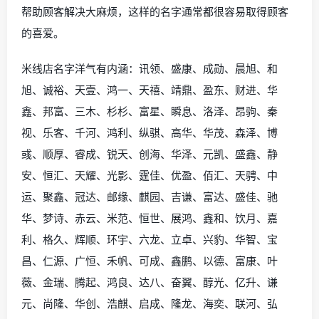
帮助顾客解决大麻烦，这样的名字通常都很容易取得顾客
的喜爱。
米线店名字洋气有内涵：讯领、盛康、成勋、晨旭、和
旭、诚裕、天壹、鸿一、天禧、靖鼎、盈东、财进、华
鑫、邦富、三木、杉杉、富星、瞬息、洛泽、昂驹、秦
视、乐客、千河、鸿利、纵骐、高华、华茂、森泽、博
彧、顺厚、睿成、锐天、创海、华泽、元凯、盛鑫、静
安、恒汇、天耀、光影、霆佳、优盈、佰汇、天骋、中
运、聚鑫、冠达、邮缘、麒园、吉谦、富达、盛佳、驰
华、梦诗、赤云、米范、恒世、展鸿、鑫和、饮月、嘉
利、格久、辉顺、环宇、六龙、立卓、兴豹、华智、宝
昌、仁源、广恒、禾帆、可成、鑫鹏、以德、富康、叶
薇、金瑞、腾起、鸿良、达八、奋翼、醇光、亿升、谦
元、尚隆、华创、浩麒、启成、隆龙、海奕、联河、弘