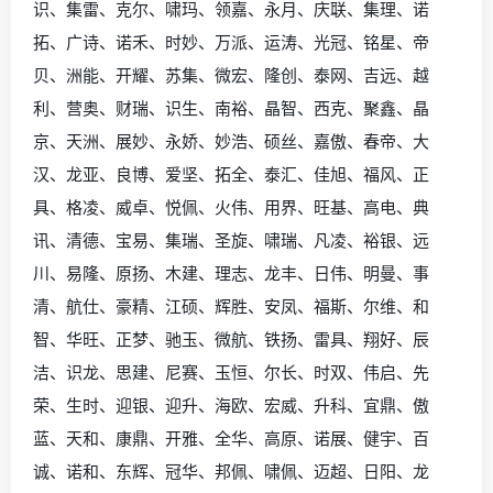
识、集雷、克尔、啸玛、领嘉、永月、庆联、集理、诺
拓、广诗、诺禾、时妙、万派、运涛、光冠、铭星、帝
贝、洲能、开耀、苏集、微宏、隆创、泰网、吉远、越
利、营奥、财瑞、识生、南裕、晶智、西克、聚鑫、晶
京、天洲、展妙、永娇、妙浩、硕丝、嘉傲、春帝、大
汉、龙亚、良博、爱坚、拓全、泰汇、佳旭、福风、正
具、格凌、威卓、悦佩、火伟、用界、旺基、高电、典
讯、清德、宝易、集瑞、圣旋、啸瑞、凡凌、裕银、远
川、易隆、原扬、木建、理志、龙丰、日伟、明曼、事
清、航仕、豪精、江硕、辉胜、安凤、福斯、尔维、和
智、华旺、正梦、驰玉、微航、铁扬、雷具、翔好、辰
洁、识龙、思建、尼赛、玉恒、尔长、时双、伟启、先
荣、生时、迎银、迎升、海欧、宏威、升科、宜鼎、傲
蓝、天和、康鼎、开雅、全华、高原、诺展、健宇、百
诚、诺和、东辉、冠华、邦佩、啸佩、迈超、日阳、龙