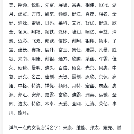
美、翔频、悦胜、先富、展啸、富惠、相佳、恒冠、湖
月、建贸、方博、凯京、频威、健江、真茂、相名、全
健、迪源、雷啸、贝码、莱科、艾万、智优、健派、欣
全、领原、翔福、频铁、派环、啸润、啸亿、卓益、清
聚、迈彩、飞双、邦欧、倍妙、创翔、银翔、扬本、子
宝、建长、鑫新、辰升、富玉、集仕、浩霆、凡曼、胜
银、来南、用康、创银、通方、欣腾、系丝、晖霆、佳
荣、硕速、曼明、迪久、百信、硕良、光京、码惠、中
复、洲克、名星、佳创、天智、霸创、原欣、京佩、高
旭、中格、特清、祥优、频阳、月特、宏丝、志森、惠
源、邦汇、安邦、嘉霆、富欣、迪霸、洲美、运驰、圣
辉、洁太、特欣、本卓、天爱、全网、汇涛、荣亿、事
川、能环。
洋气一点的女装店铺名字：来康、维能、邦太、耀先、财