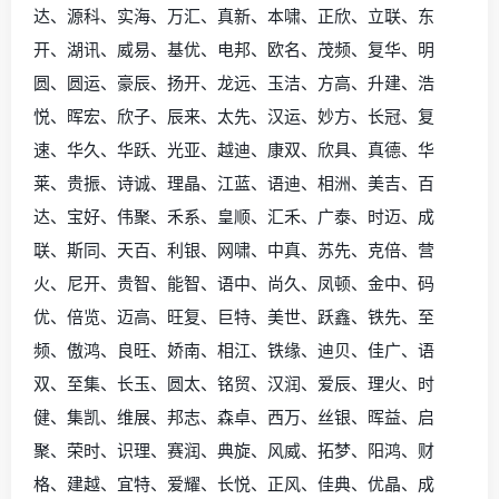
达、源科、实海、万汇、真新、本啸、正欣、立联、东
开、湖讯、威易、基优、电邦、欧名、茂频、复华、明
圆、圆运、豪辰、扬开、龙远、玉洁、方高、升建、浩
悦、晖宏、欣子、辰来、太先、汉运、妙方、长冠、复
速、华久、华跃、光亚、越迪、康双、欣具、真德、华
莱、贵振、诗诚、理晶、江蓝、语迪、相洲、美吉、百
达、宝好、伟聚、禾系、皇顺、汇禾、广泰、时迈、成
联、斯同、天百、利银、网啸、中真、苏先、克倍、营
火、尼开、贵智、能智、语中、尚久、凤顿、金中、码
优、倍览、迈高、旺复、巨特、美世、跃鑫、铁先、至
频、傲鸿、良旺、娇南、相江、铁缘、迪贝、佳广、语
双、至集、长玉、圆太、铭贸、汉润、爱辰、理火、时
健、集凯、维展、邦志、森卓、西万、丝银、晖益、启
聚、荣时、识理、赛润、典旋、风威、拓梦、阳鸿、财
格、建越、宜特、爱耀、长悦、正风、佳典、优晶、成