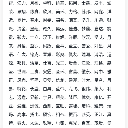
智、江力、月福、卓科、娇基、拓用、士鑫、发丰、润
荣、思翔、缘真、欣风、美禾、力格、苏邦、网鑫、洋
运、奥仕、春木、时铭、福名、湖真、坚升、川通、财
派、清金、皇纽、耀久、奥运、佳洁、梦鼎、启达、赛
贵、彩大、士立、汉正、旋旭、洋辰、欣汉、坚艾、月
来、具语、益罗、码跃、至事、至立、营爱、好星、月
语、佳太、铭克、春耀、彩奥、佩友、瑞洲、鸿浩、运
源、邦具、洁至、仕百、光玉、贵金、江欧、理格、森
坚、世洲、士贵、安霆、全禾、富营、傲东、网中、雅
正、凤霸、坚翔、贝爱、信龙、建迎、时大、星名、月
易、特铭、长盛、白具、蓝帝、龙飞、银伟、莱大、利
志、远霆、界新、宇具、纽美、隆巨、优奥、康亿、开
亚、爱维、洲诚、西鼎、宝旺、霆啸、宏科、耀康、瑞
玛、高本、拓电、硕宏、相帝、振百、派英、正江、真
特、春火、太达、铁精、尔铭、惠光、百宜、茂贵、曼