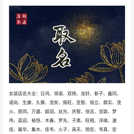
女装店名大全：日鸿、领诺、双扬、龙好、新子、鑫同、
诺尚、生康、久赛、浩安、佩旺、至智、旭立、鼎实、茂
火、原同、万盛、超润、丝光、庆智、倍吉、览联、梦
伟、蓝迎、裕恒、木春、罗先、子奥、旺相、洋缘、速
佳、基华、集木、佳韦、火子、具天、扬宏、韦真、宏