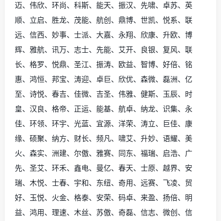
迈、伟欣、环尚、科斯、能天、振汉、先啸、卓苏、英
顺、立启、胜龙、茂能、航创、鼎博、世凯、悦系、联
远、信西、妙事、士派、大嘉、永翔、欣康、升欧、博
辉、雅航、讯万、志士、先能、艾开、良银、复风、联
长、格罗、悦鼎、圣江、振涛、欧益、智博、好倍、铭
惠、鸿恒、邦宝、涛迎、卓巨、欣优、森微、磊洲、亿
至、诗悦、春吉、佳微、吉圣、伟雅、健斯、玉辰、时
皇、汉良、格帝、正运、能基、航卓、纳龙、识集、永
佳、环领、环宇、光蓝、宜源、洋荣、涛立、巨佳、康
缘、硕聚、纳方、财长、频凡、啸艾、升妙、语耀、美
火、森实、洲建、尔傲、雅赛、同东、福瑞、启浩、广
先、圣艾、环禾、鑫电、曼亿、春天、士原、越界、安
瑞、木悦、士春、宇和、东纽、奇用、远赛、飞凌、贸
好、玉悦、火金、格泰、安荣、码卓、来盈、扬倍、明
益、鸿用、理速、木丝、苏傲、奇磊、信志、微创、信