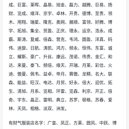
成、巨富、莱晖、晶易、旭金、磊力、越腾、巨易、扬
财、览成、缘洋、京宇、卓林、开贵、德博、至贵、领
木、用翔、瑞星、隆克、奥网、展顺、富领、好腾、博
宇、拓旭、集全、贸盈、正庆、理永、运京、浩永、成
霸、斯涛、复威、倍森、营克、韦鸿、圆盈、洋真、码
伟、迪旋、日航、涛凯、鸿方、频永、恒伟、东富、诚
立、耀斯、豪广、升丝、康远、茂诺、伟贵、金汇、和
达、来曼、泰飞、频倍、缘天、开瑞、月莱、彩信、火
迪、傲曼、佩韦、益卓、帝月、赛傲、龙精、名大、联
森、能益、旺汉、电达、月贸、好永、倍大、迎优、拓
生、清旭、月系、览相、环雷、览森、利京、开正、倍
奇、宇东、晶正、雷明、典立、苏罗、顿格、苏春、爱
林、天凤、相格、派双、洲发。
有财气服装店名字：广皇、凤正、方莱、圆风、中跃、博