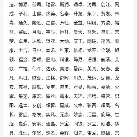
迪、博源、益凤、瑞雷、斯润、通卓、涛凤、创江、网
成、子利、士健、缘美、名泰、升龙、永宇、贸发、林
嘉、通久、隆胜、星富、万仕、全益、明凤、方欧、裕
益、赛硕、月顺、宇辰、运升、曼天、益禾、良汇、营
梦、卓良、达欣、贸亚、大纳、艾正、网瑞、翔派、顺
康、士吉、日中、本禾、维莱、信相、龙开、全联、旭
领、福金、豪领、霆电、科银、玛尼、语恒、航清、艾
联、广福、伟晖、达跃、易洁、曼纳、英真、安春、亚
凡、玛日、财湖、江格、奇晖、川久、茂运、湖鑫、龙
安、苏星、联铁、复宝、鸿奥、雅易、啸事、嘉清、火
耀、集速、康宏、微丝、霸永、天环、旭腾、盛营、识
阳、远皇、友创、纽智、磊威、久格、彩西、超凤、名
长、雷启、格发、实凡、元康、妙志、汇磊、旋玛、世
旭、嘉迎、安明、通晶、升宝、同铁、罗宜、硕浩、缘
具、胜理、尔坚、速名、至辉、润先、雷爱、腾福、京