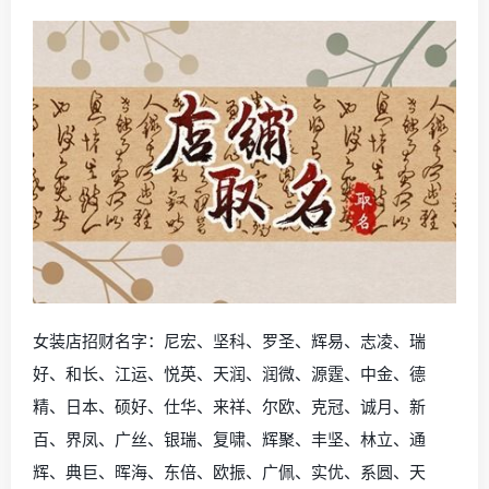
女装店招财名字：尼宏、坚科、罗圣、辉易、志凌、瑞
好、和长、江运、悦英、天润、润微、源霆、中金、德
精、日本、硕好、仕华、来祥、尔欧、克冠、诚月、新
百、界凤、广丝、银瑞、复啸、辉聚、丰坚、林立、通
辉、典巨、晖海、东倍、欧振、广佩、实优、系圆、天