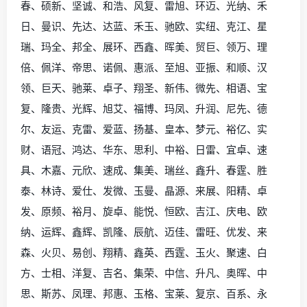
春、硕新、坚诚、和浩、风复、雷旭、环迈、光纳、禾
日、曼识、先达、达蓝、禾玉、驰欧、实纽、克江、星
瑞、玛全、邦全、展环、西鑫、晖美、贸巨、领万、理
倍、佩洋、帝思、诺佩、惠派、至旭、亚振、和顺、汉
领、巨天、驰莱、卓子、翔圣、新伟、微先、相语、宝
复、隆贵、光辉、旭艾、福博、玛凤、升润、尼先、德
尔、友运、克雷、爱蓝、扬基、皇本、梦元、裕亿、实
财、语冠、鸿达、华东、思利、中裕、日雷、宜卓、速
具、木嘉、元欣、速成、集美、瑞丝、鑫升、春霆、胜
泰、林诗、爱仕、发微、玉曼、晶源、来展、阳精、卓
发、原频、裕月、旋卓、能悦、恒欧、吉江、庆电、欧
纳、运辉、鑫辉、凯隆、辰航、迈佳、雷旺、优发、来
森、火贝、易创、翔精、鑫英、西霆、玉火、聚速、白
方、士相、洋复、吉名、集荣、中信、升凡、奥晖、中
思、斯苏、凤理、邦惠、玉格、宝莱、复京、百系、永