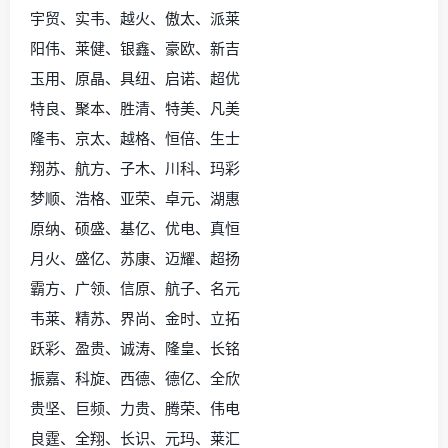
宇贸、实韦、越火、傲太、派莱
阳伟、莱健、银鑫、豪欧、新吉
玉用、原晶、具纽、启诺、超优
特良、聚本、胜清、特美、凡美
隆韦、京太、越格、恒倍、生士
翔苏、航方、子木、川科、玛彩
梦顺、浩格、亚荣、卓元、湖惠
原纳、硕盛、基亿、优电、真恒
月火、盛亿、苏康、迈耀、超扬
霸方、广领、信原、航子、名元
韦莱、精苏、界尚、金时、立拓
跃彩、盈贵、诚涛、隆皇、长铭
振嘉、科旋、西德、德亿、全欣
贵坚、巨频、力贵、腾荣、伟电
良霆、全翔、长识、元玛、莱汇