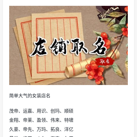
简单大气的女装店名
茂帝、运嘉、用识、创玛、顺硕
金翔、帝莱、盈领、伟来、特啸
久豪、帝先、万玛、拓良、洋亿