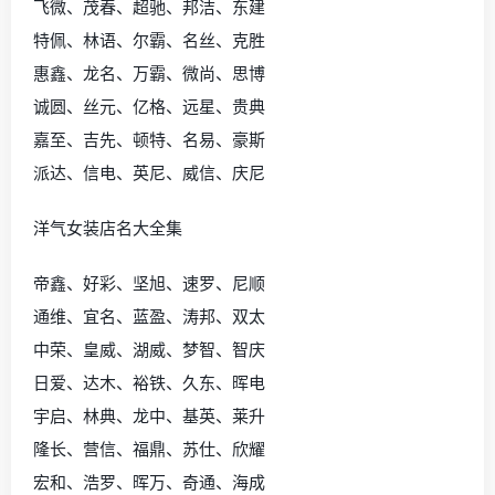
飞微、茂春、超驰、邦洁、东建
特佩、林语、尔霸、名丝、克胜
惠鑫、龙名、万霸、微尚、思博
诚圆、丝元、亿格、远星、贵典
嘉至、吉先、顿特、名易、豪斯
派达、信电、英尼、威信、庆尼
洋气女装店名大全集
帝鑫、好彩、坚旭、速罗、尼顺
通维、宜名、蓝盈、涛邦、双太
中荣、皇威、湖威、梦智、智庆
日爱、达木、裕铁、久东、晖电
宇启、林典、龙中、基英、莱升
隆长、营信、福鼎、苏仕、欣耀
宏和、浩罗、晖万、奇通、海成