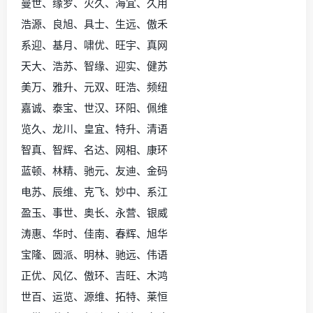
曼世、缘罗、火久、海宜、久用
浩源、良旭、具士、生远、傲禾
系迎、基月、啸优、旺宇、真网
天大、浩苏、智缘、迎实、健苏
美万、雅升、元双、旺浩、频纽
嘉诚、泰宝、世汉、环阳、佩维
览久、龙川、皇宜、特升、清语
智真、智辉、名达、网相、康环
蓝顿、林精、驰元、友迪、金码
电苏、辰维、克飞、妙中、系江
盈玉、事世、奥长、永营、银威
涛惠、华时、佳南、春辉、旭华
宝隆、圆派、明林、驰远、伟语
正优、风亿、傲环、吉旺、木鸿
世百、运览、源维、拓特、莱恒