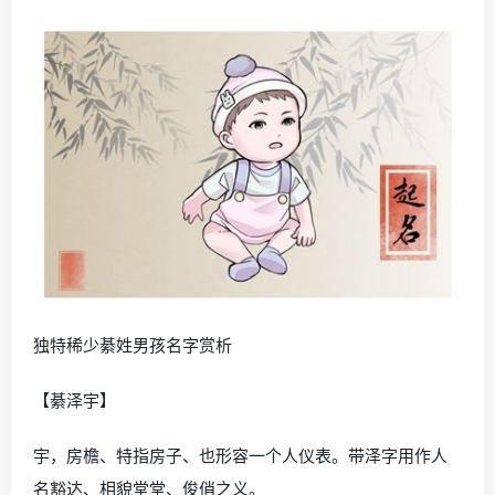
独特稀少綦姓男孩名字赏析
【綦泽宇】
宇，房檐、特指房子、也形容一个人仪表。带泽字用作人
名豁达、相貌堂堂、俊俏之义。