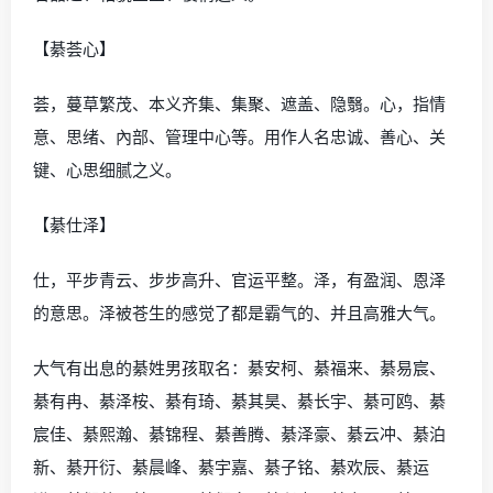
【綦荟心】
荟，蔓草繁茂、本义齐集、集聚、遮盖、隐翳。心，指情
意、思绪、內部、管理中心等。用作人名忠诚、善心、关
键、心思细腻之义。
【綦仕泽】
仕，平步青云、步步高升、官运平整。泽，有盈润、恩泽
的意思。泽被苍生的感觉了都是霸气的、并且高雅大气。
大气有出息的綦姓男孩取名：綦安柯、綦福来、綦易宸、
綦有冉、綦泽桉、綦有琦、綦其昊、綦长宇、綦可鸥、綦
宸佳、綦熙瀚、綦锦程、綦善腾、綦泽豪、綦云冲、綦泊
新、綦开衍、綦晨峰、綦宇嘉、綦子铭、綦欢辰、綦运