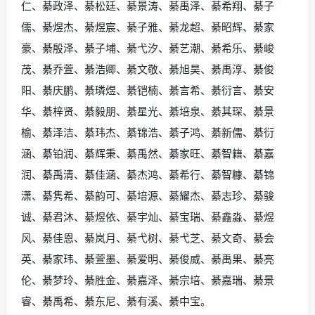
仁、綦政泽、綦松廷、綦景涛、綦禹泽、綦希翔、綦子
儒、綦煜杰、綦煜宸、綦子雅、綦龙超、綦昭辉、綦家
豪、綦殷泽、綦子埔、綦弋汐、綦艺潮、綦希乐、綦峻
茂、綦乔萱、綦浩卿、綦文敬、綦旭昊、綦禹淳、綦俊
阳、綦庆鹏、綦璘煜、綦铠楠、綦言希、綦衍言、綦安
华、綦梓贤、綦毅朋、綦星光、綦培泉、綦其琛、綦景
榆、綦泽洁、綦玮杰、綦锦浩、綦子鸿、綦新儒、綦衍
涵、綦铂润、綦辉秉、綦禹然、綦家旺、綦智籍、綦嘉
润、綦禹清、綦佳涵、綦杰鸿、綦希行、綦智糠、綦锦
潇、綦隽希、綦韵可、綦培源、綦耀杰、綦志珍、綦骏
诚、綦君沐、綦煜依、綦宇灿、綦宝瑞、綦鑫淼、綦煜
风、綦佳恩、綦岚月、綦弋树、綦弋芝、綦文奇、綦会
英、綦家玮、綦萱墨、綦爱明、綦俊威、綦禹果、綦亮
伦、綦梦玲、綦胜金、綦嘉泽、綦宗培、綦嘉瑞、綦景
睿、綦禹希、綦东尼、綦有溪、綦中宝。