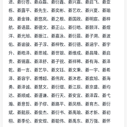
进、綦衍苍、綦焱磊、綦衍鑫、綦兴嘉、綦启飞、綦亚
栋、綦露平、綦先生、綦奕彬、綦艺欢、綦兴夏、綦瑜
政、綦金锋、綦悠岚、綦之根、綦国政、綦明宸、綦梓
航、綦语晨、綦德文、綦正山、綦衍皓、綦颢洋、綦煜
洋、綦光旭、綦振江、綦嘉泳、綦衍晨、綦子溯、綦波
佑、綦谕骏、綦子淳、綦梓牧、綦衍德、綦涵宇、綦宇
升、綦皓泽、綦思城、綦世银、綦维成、綦昌隆、綦启
贵、綦锡嘉、綦泽舒、綦子锐、綦祥稀、綦有海、綦泽
乾、綦一言、綦艺华、綦文钰、綦文秉、綦一宇、綦希
泽、綦容宇、綦博超、綦伟宾、綦沐君、綦宸旭、綦海
勇、綦泽诚、綦慧文、綦衍熠、綦江辰、綦京盛、綦均
达、綦顺威、綦谨谦、綦行天、綦安宜、綦泽霖、綦弋
瀚、綦意哲、綦子缪、綦路平、綦凤梧、綦育杰、綦衍
斌、綦懿辰、綦俊杰、綦衍书、綦禹瑜、綦才新、綦初
栩、綦季伦、綦安煜、綦聪伟、綦禹东、綦万强、綦怀