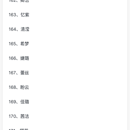
162、卿洁
163、忆紫
164、清滢
165、希梦
166、婕璐
167、蕾丝
168、盼云
169、佳璐
170、茜洁