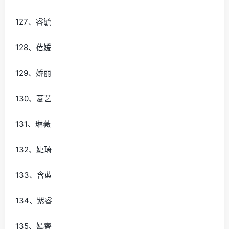
127、睿毓
128、蓓媛
129、娇丽
130、菱艺
131、琳薇
132、婕琦
133、含蓝
134、紫睿
135、嫣睿