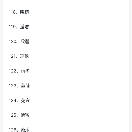
118、晓筠
119、滢洁
120、欣馨
121、瑶飘
122、雨华
123、薇萌
124、苑宜
125、清甯
126、薇乐