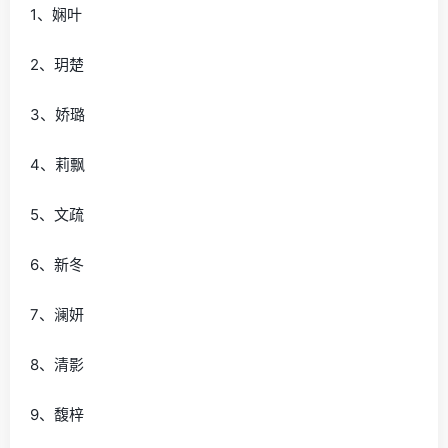
1、娴叶
2、玥楚
3、娇璐
4、莉飘
5、文疏
6、新冬
7、澜妍
8、清影
9、馥梓