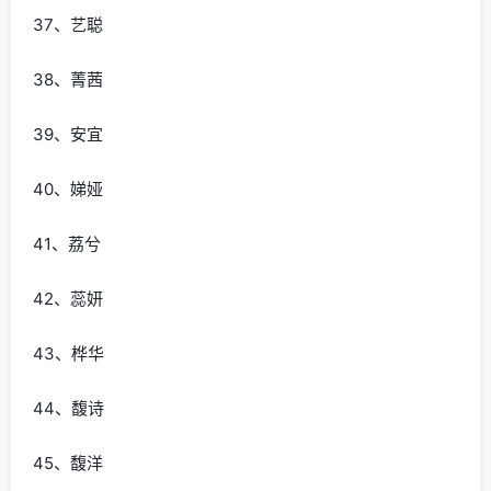
37、艺聪
38、菁茜
39、安宜
40、娣娅
41、荔兮
42、蕊妍
43、桦华
44、馥诗
45、馥洋