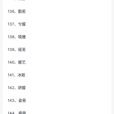
136、勤若
137、兮媛
138、晓姗
139、娅芙
140、娜艺
141、冰姬
142、妍媛
143、姿易
144、睿萌