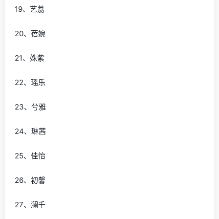
19、艺荔
20、蓓婉
21、姝紫
22、瑶乐
23、兮雅
24、琳茜
25、佳怡
26、初馨
27、澜千