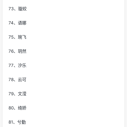
73、璇姣
74、语娜
75、琬飞
76、玥然
77、汐乐
78、云可
79、文滢
80、绮娇
81、兮勤