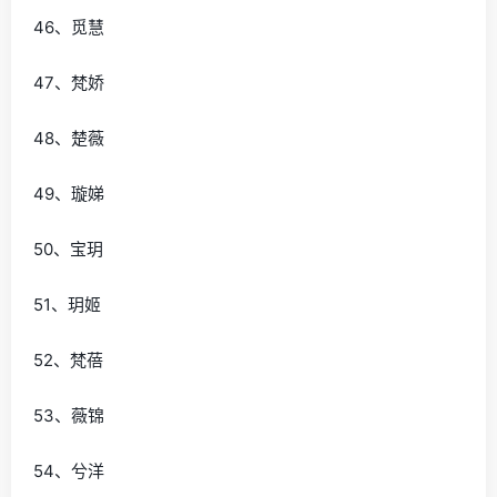
46、觅慧
47、梵娇
48、楚薇
49、璇娣
50、宝玥
51、玥姬
52、梵蓓
53、薇锦
54、兮洋