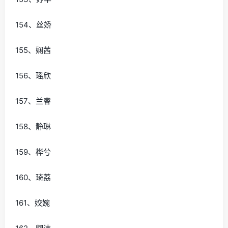
154、丝娇
155、娴茜
156、瑶欣
157、兰睿
158、静琳
159、桦兮
160、琦荔
161、姣婉