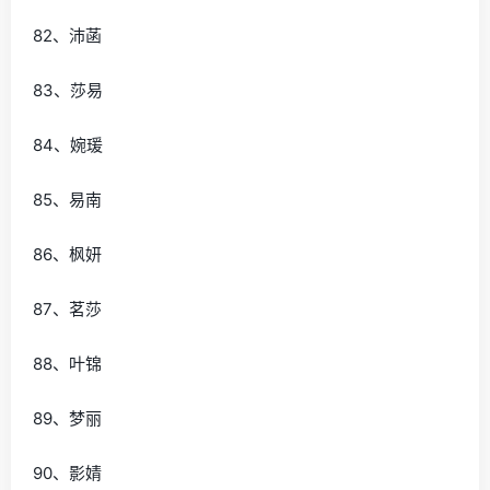
82、沛菡
83、莎易
84、婉瑗
85、易南
86、枫妍
87、茗莎
88、叶锦
89、梦丽
90、影婧