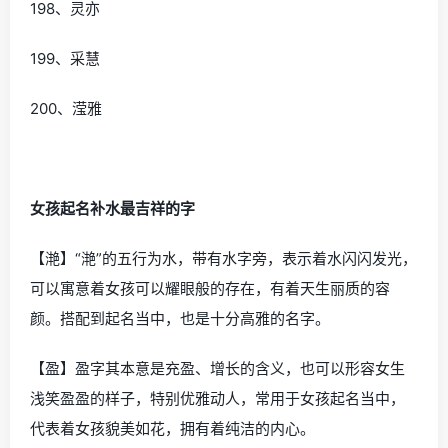
198、灵亦
199、采慧
200、滢雅
女孩起名补水最吉祥的字
【滟】“滟”的五行为水，带有水字旁，表示着水闪闪发光，
可以寓意着女孩可以耀眼般的存在，有着天生丽质的容
颜。搭配到起名当中，也是十分高雅的名字。
【盈】盈字其本意是充盈、增长的含义，也可以形容女生
浅笑盈盈的样子，特别优雅动人，常用于女孩起名当中，
代表着女孩貌美如花，拥有着纯洁的内心。