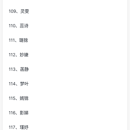
109、灵雯
110、蕊诗
111、璐锦
112、妙婕
113、菡静
114、梦叶
115、嫣锦
116、影娣
117、瑾妤