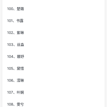
100、楚璐
101、书露
102、紫琳
103、丝淼
104、娜妤
105、黛惜
106、滢琳
107、叶娴
108、雯兮