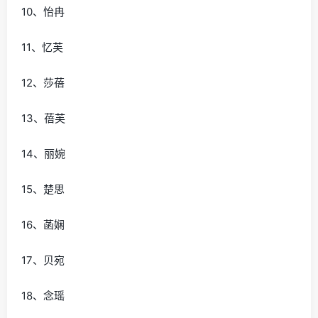
10、怡冉
11、忆芙
12、莎蓓
13、蓓芙
14、丽婉
15、楚思
16、菡娴
17、贝宛
18、念瑶