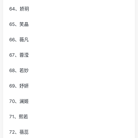
64、娇玥
65、笑晶
66、薇凡
67、蓉滢
68、若妙
69、妤妍
70、澜姬
71、熙若
72、蓓蕊