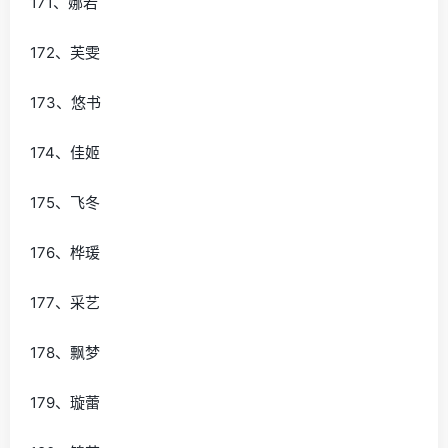
171、娜若
172、芙雯
173、悠书
174、佳姬
175、飞冬
176、桦瑗
177、采艺
178、飘梦
179、璇蕾