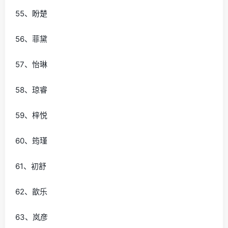
55、盼楚
56、菲黛
57、怡琳
58、琼睿
59、梓悦
60、筠瑾
61、初舒
62、歆乐
63、岚彦