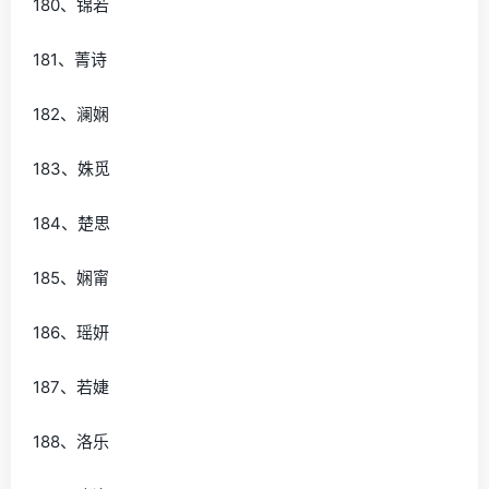
180、锦若
181、菁诗
182、澜娴
183、姝觅
184、楚思
185、娴甯
186、瑶妍
187、若婕
188、洛乐