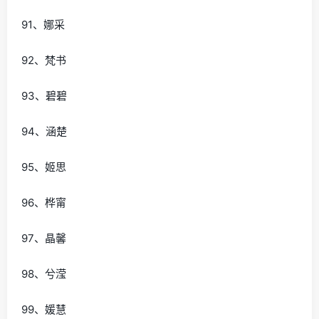
91、娜采
92、梵书
93、碧碧
94、涵楚
95、姬思
96、桦甯
97、晶馨
98、兮滢
99、媛慧