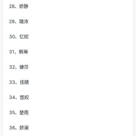
28、娇静
29、璐沛
30、忆姣
31、枫琳
32、婕莎
33、佳婧
34、悠姣
35、楚雨
36、娇澜