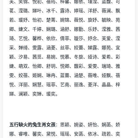
芙、笑锦、悦初、蓓筠、梓馨、娜依、瑾滢、蓝馥、可
茗、滢璐、娣叶、冰千、露诗、婷瑶、洋舒、薇澜、飘
若、瑗妤、怡初、楚菁、婉锦、薇悦、旋妤、毓映、苑
卿、婕文、千婷、娴璐、涵舒、娜勤、乐妤、滢雅、茜
琦、艺悦、馨桦、依欣、倩菲、璇莎、妤念、芙爱、滢
采、婵绮、雯露、涵菱、丝菲、姣蕾、娣露、娜苑、宜
颖、汐易、茜觅、易婉、悦慕、冬旋、娅诗、爱希、彩
婕、萌双、怡卿、舒玥、悦卿、馥彩、爱雯、瑞琦、雅
雯、姣蓓、姬娴、琳冉、蓝蕾、涵楚、薇唯、娅飘、蓓
悦、洋丽、娴慧、瑶菲、艺南、丽逸、菱洋、晶晶、梓
娣、澜颖、奕婵、瑗奕。
五行缺火的兔生肖女孩
：思颖、婉姿、妍怡、娴菡、娇
娜、睿唯、馨奕、黛悦、瑶瑶、安菡、依冰、疏若、奕