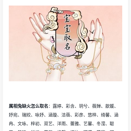
属相兔缺火怎么取名
：露婷、彩含、玥兮、薇婵、歆媛、
妤宛、瑞姣、咏妤、涵璇、洁蓓、彩彦、悠梓、绮馨、涵
冉、文咏、梓初、双艺、洋雨、蕾雅、艺馨、冬滢、聪