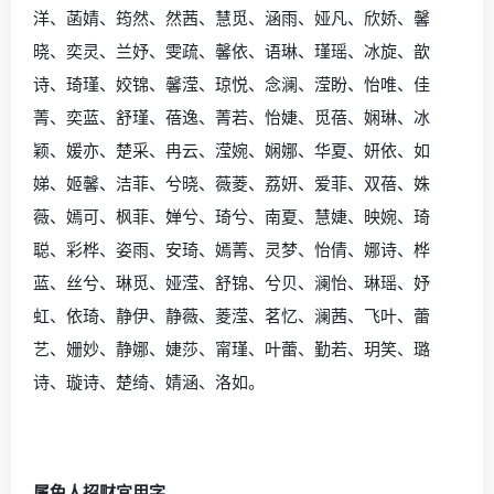
洋、菡婧、筠然、然茜、慧觅、涵雨、娅凡、欣娇、馨
晓、奕灵、兰妤、雯疏、馨依、语琳、瑾瑶、冰旋、歆
诗、琦瑾、姣锦、馨滢、琼悦、念澜、滢盼、怡唯、佳
菁、奕蓝、舒瑾、蓓逸、菁若、怡婕、觅蓓、娴琳、冰
颖、媛亦、楚采、冉云、滢婉、娴娜、华夏、妍依、如
娣、姬馨、洁菲、兮晓、薇菱、荔妍、爱菲、双蓓、姝
薇、嫣可、枫菲、婵兮、琦兮、南夏、慧婕、映婉、琦
聪、彩桦、姿雨、安琦、嫣菁、灵梦、怡倩、娜诗、桦
蓝、丝兮、琳觅、娅滢、舒锦、兮贝、澜怡、琳瑶、妤
虹、依琦、静伊、静薇、菱滢、茗忆、澜茜、飞叶、蕾
艺、姗妙、静娜、婕莎、甯瑾、叶蕾、勤若、玥笑、璐
诗、璇诗、楚绮、婧涵、洛如。
属兔人招财宜用字